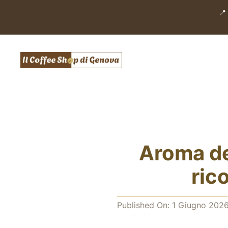
Salta
📍
al
contenuto
Aroma de
ric
Published On: 1 Giugno 202