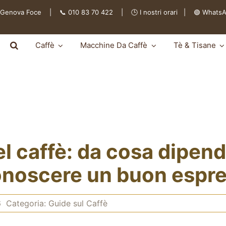
 Genova Foce | 📞 010 83 70 422 | 🕒
I nostri orari
|
🟢 Whats
Caffè
Macchine Da Caffè
Tè & Tisane
l caffè: da cosa dipen
onoscere un buon espr
6
Categoria:
Guide sul Caffè