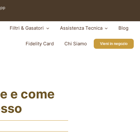
App
Filtri & Gasatori
Assistenza Tecnica
Blog
Fidelity Card
Chi Siamo
Vieni in negozio
de e come
esso