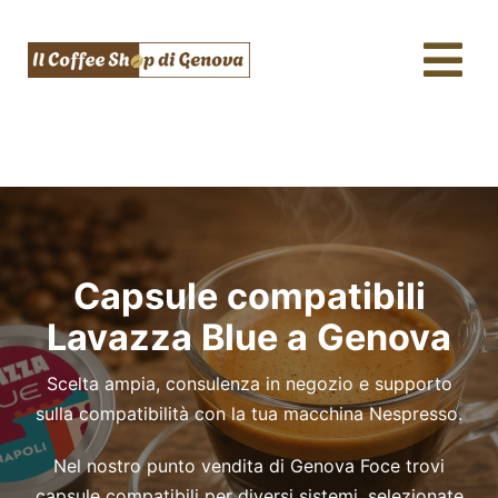
Salta
al
Tog
contenuto
Nav
Caffè & Capsule
Macchine da caffè
Tè, tisane & Matcha
Capsule compatibili
Acqua & SodaStream
Lavazza Blue a Genova
Assistenza tecnica
Scelta ampia, consulenza in negozio e supporto
Fidelity
sulla compatibilità con la tua macchina Nespresso.
Blog
Nel nostro punto vendita di Genova Foce trovi
capsule compatibili per diversi sistemi, selezionate