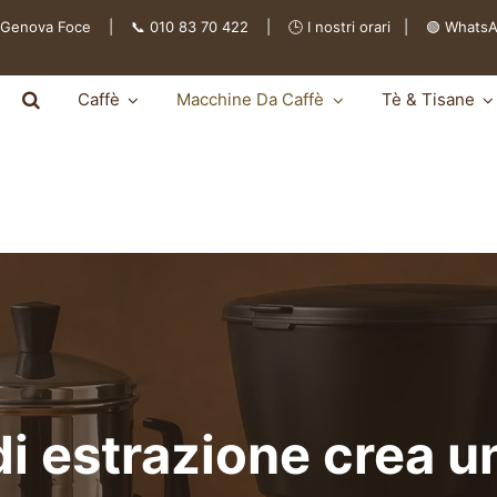
 Genova Foce | 📞 010 83 70 422 | 🕒
I nostri orari
|
🟢 Whats
Caffè
Macchine Da Caffè
Tè & Tisane
i estrazione crea un