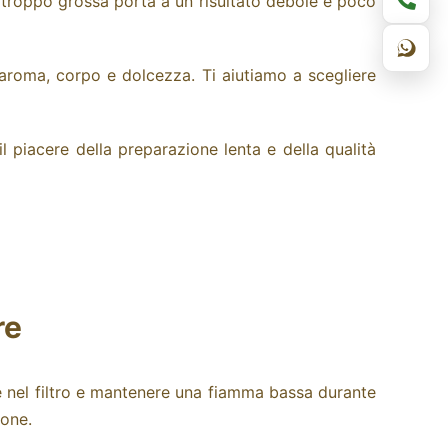
 troppo grossa porta a un risultato debole e poco
a aroma, corpo e dolcezza. Ti aiutiamo a scegliere
l piacere della preparazione lenta e della qualità
re
fè nel filtro e mantenere una fiamma bassa durante
ione.