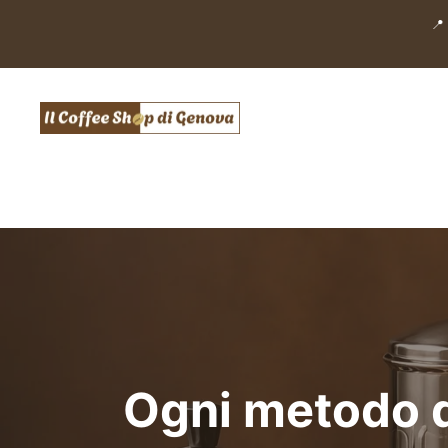
Salta
📍
al
contenuto
Ogni metodo d