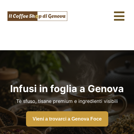
Salta
al
Tog
contenuto
Nav
Caffè & Capsule
Macchine da caffè
Tè, tisane & Matcha
Acqua & SodaStream
Infusi in foglia a Genova
Assistenza tecnica
Tè sfuso, tisane premium e ingredienti visibili
Fidelity
Vieni a trovarci a Genova Foce
Blog