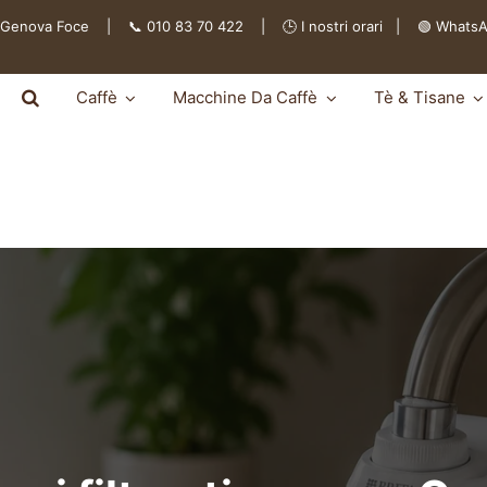
 Genova Foce | 📞 010 83 70 422 | 🕒
I nostri orari
|
🟢 Whats
Caffè
Macchine Da Caffè
Tè & Tisane