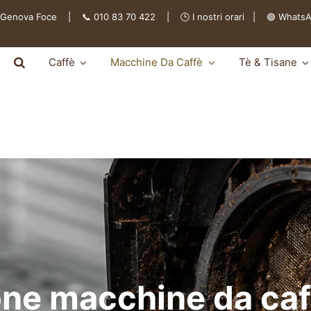
 Genova Foce | 📞 010 83 70 422 | 🕒
I nostri orari
|
🟢 Whats
Caffè
Macchine Da Caffè
Tè & Tisane
ne macchine da caf