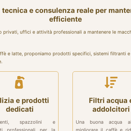
za tecnica e consulenza reale per mant
efficiente
ivati, uffici e attività professionali a mantenere le macchine
caffè e latte, proponiamo prodotti specifici, sistemi filtrant
e.
lizia e prodotti
Filtri acqua 
dedicati
addolcitori
genti, spazzolini e
Una buona acqua a
ti professionali per la
migliorare il caffè e ri