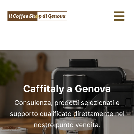
Salta
al
Tog
contenuto
Nav
Caffè
Macchine da caffè
Te e tisane
Filtri acqua e gasatori
Caffitaly a Genova
Assistenza tecnica
Consulenza, prodotti selezionati e
supporto qualificato direttamente nel
Fidelity Card
nostro punto vendita.