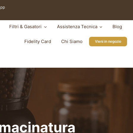
App
Filtri & Gasatori
Assistenza Tecnica
Blog
Fidelity Card
Chi Siamo
Vieni in negozio
a macinatura