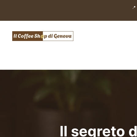
Salta
📍
al
contenuto
Il segreto 