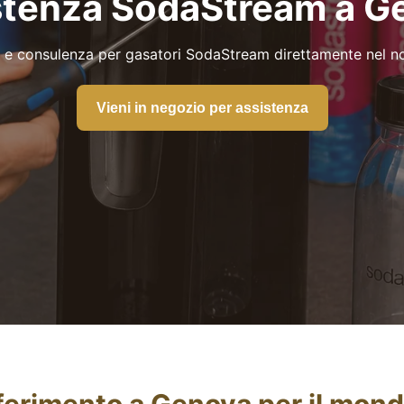
stenza SodaStream a G
a e consulenza per gasatori SodaStream direttamente nel n
Vieni in negozio per assistenza