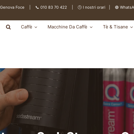
 Genova Foce | 📞 010 83 70 422 | 🕒
I nostri orari
|
🟢 Whats
Caffè
Macchine Da Caffè
Tè & Tisane