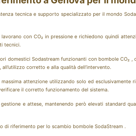
iferimento a Genova per il mo
enza tecnica e supporto specializzato per il mondo SodaSt
 lavorano con CO₂ in pressione e richiedono quindi attenz
i tecnici.
tori domestici Sodastream funzionanti con bombole CO₂ , o
ll’utilizzo corretto e alla qualità dell’intervento.
a massima attenzione utilizzando solo ed esclusivamente ric
verificare il corretto funzionamento del sistema.
gestione e attese, mantenendo però elevati standard quali
o di riferimento per lo
scambio bombole
SodaStream
.