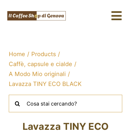
Salta
al
Tog
contenuto
Nav
Caffè & Capsule
Macchine da caffè
Home
Products
Tè, tisane & Matcha
Caffè, capsule e cialde
A Modo Mio originali
Acqua & SodaStream
Lavazza TINY ECO BLACK
Assistenza tecnica
Cerca
per:
Fidelity
Blog
Lavazza TINY ECO