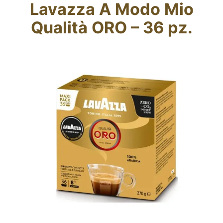
Lavazza A Modo Mio
Fidelity Card
Qualità ORO – 36 pz.
Chi siamo
Contatti