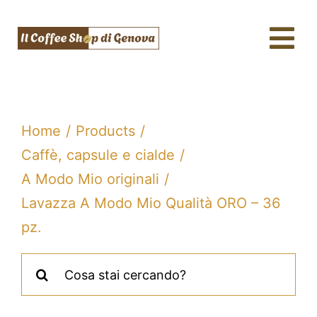
Salta
al
Tog
contenuto
Nav
Caffè & Capsule
Macchine da caffè
Home
Products
Tè, tisane & Matcha
Caffè, capsule e cialde
A Modo Mio originali
Acqua & SodaStream
Lavazza A Modo Mio Qualità ORO – 36
Assistenza tecnica
pz.
Fidelity
Cerca
per:
Blog