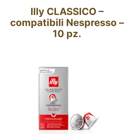
Blog
Illy CLASSICO –
compatibili Nespresso –
CERCA
PER:
10 pz.