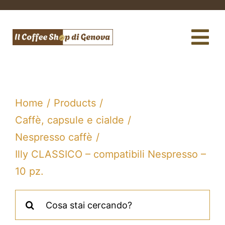
Salta
al
contenuto
Tog
Nav
Caffè
Macchine da caffè
Home
Products
Caffè, capsule e cialde
Te e tisane
Nespresso caffè
Filtri acqua e gasatori
Illy CLASSICO – compatibili Nespresso –
10 pz.
Assistenza tecnica
Cerca
Fidelity Card
per: