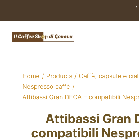
Salta
📍
al
contenuto
Home
Products
Caffè, capsule e cia
Nespresso caffè
Attibassi Gran DECA – compatibili Nespr
Attibassi Gran
compatibili Nespr