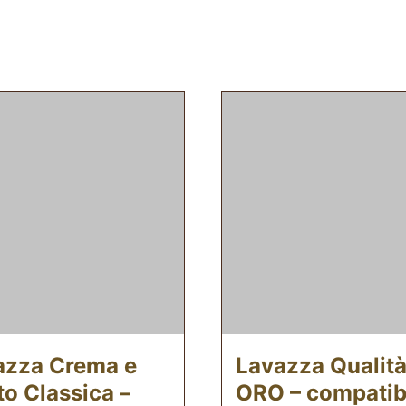
azza Crema e
Lavazza Qualit
o Classica –
ORO – compatibi