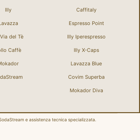
Illy
Caffitaly
Lavazza
Espresso Point
Via del Tè
Illy Iperespresso
llo Caffè
Illy X-Caps
Mokador
Lavazza Blue
daStream
Covim Superba
Mokador Diva
, SodaStream e assistenza tecnica specializzata.