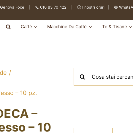
 Genova Foce | 📞 010 83 70 422 | 🕒
I nostri orari
|
🟢 Whats
Caffè
Macchine Da Caffè
Tè & Tisane
Cerca
lde
per:
esso – 10 pz.
 DECA –
esso – 10