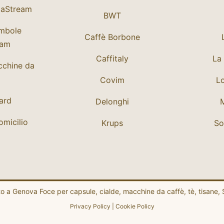
daStream
BWT
mbole
Caffè Borbone
eam
Caffitaly
La 
cchine da
Covim
Lo
Card
Delonghi
micilio
Krups
So
nto a Genova Foce per capsule, cialde, macchine da caffè, tè, tisane
Privacy Policy
|
Cookie Policy