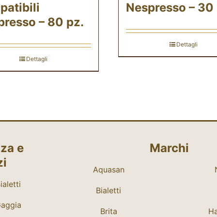
atibili
Nespresso – 30 
resso – 80 pz.
Dettagli
Dettagli
za e
Marchi
zi
Aquasan
aletti
Bialetti
Gaggia
Brita
Ha