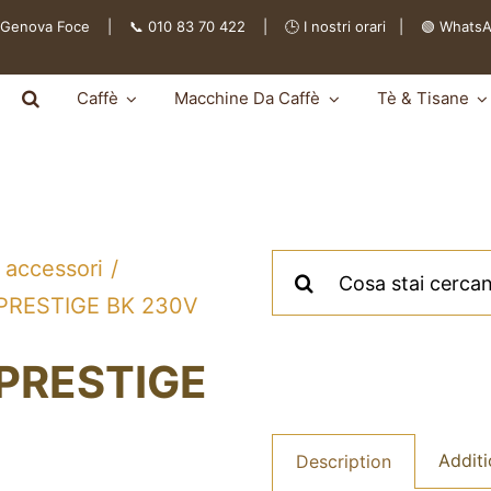
 Genova Foce | 📞 010 83 70 422 | 🕒
I nostri orari
|
🟢 Whats
Caffè
Macchine Da Caffè
Tè & Tisane
Cerca
 accessori
per:
PRESTIGE BK 230V
PRESTIGE
Additi
Description