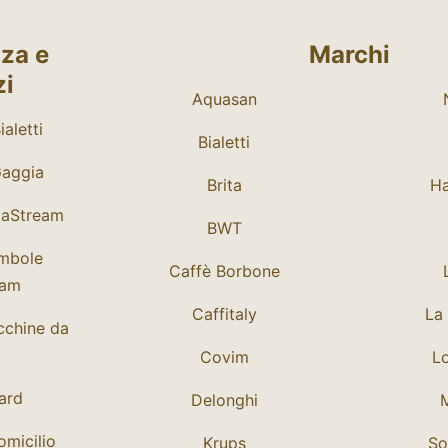
za e
Marchi
zi
Aquasan
aletti
Bialetti
Gaggia
Brita
Ha
daStream
BWT
mbole
Caffè Borbone
eam
Caffitaly
La 
cchine da
Covim
Lo
Card
Delonghi
micilio
Krups
So