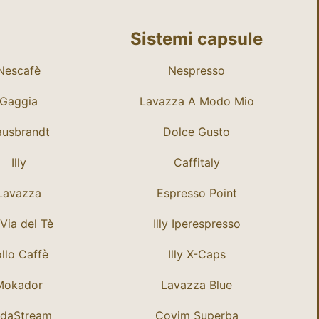
Sistemi capsule
Nescafè
Nespresso
Gaggia
Lavazza A Modo Mio
usbrandt
Dolce Gusto
Illy
Caffitaly
Lavazza
Espresso Point
Via del Tè
Illy Iperespresso
llo Caffè
Illy X-Caps
Mokador
Lavazza Blue
daStream
Covim Superba