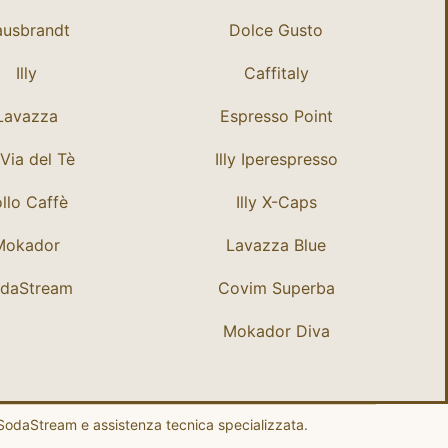
usbrandt
Dolce Gusto
Illy
Caffitaly
Lavazza
Espresso Point
Via del Tè
Illy Iperespresso
llo Caffè
Illy X-Caps
Mokador
Lavazza Blue
daStream
Covim Superba
Mokador Diva
, SodaStream e assistenza tecnica specializzata.