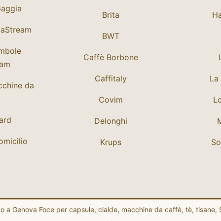
Gaggia
Brita
Ha
daStream
BWT
mbole
Caffè Borbone
eam
Caffitaly
La 
cchine da
Covim
Lo
Card
Delonghi
micilio
Krups
So
nto a Genova Foce per capsule, cialde, macchine da caffè, tè, tisane