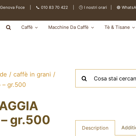
 Genova Foce | 📞 010 83 70 422 | 🕒
I nostri orari
|
🟢 Whats
Caffè
Macchine Da Caffè
Tè & Tisane
Cerca
lde
caffè in grani
per:
 – gr.500
 GAGGIA
 – gr.500
Additi
Description