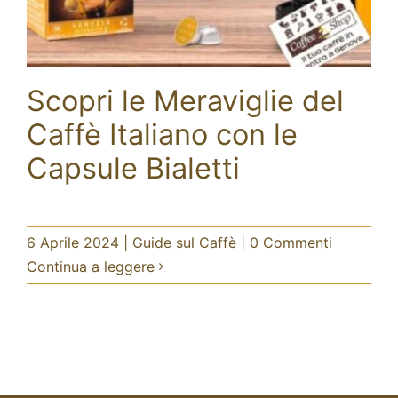
Scopri le Meraviglie del
Caffè Italiano con le
Capsule Bialetti
Scopri le Meraviglie del Caffè
Italiano con le Capsule Bialetti
Guide sul Caffè
6 Aprile 2024
|
Guide sul Caffè
|
0 Commenti
Continua a leggere