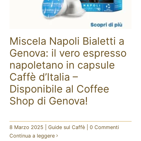
Miscela Napoli Bialetti a
Genova: il vero espresso
Miscela Napoli Bialetti a Genova:
napoletano in capsule
il vero espresso napoletano in
capsule Caffè d’Italia –
Caffè d’Italia –
Disponibile al Coffee Shop di
Genova!
Disponibile al Coffee
Guide sul Caffè
Shop di Genova!
8 Marzo 2025
|
Guide sul Caffè
|
0 Commenti
Continua a leggere