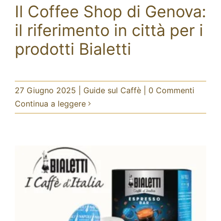
Il Coffee Shop di Genova:
Blog
il riferimento in città per i
CERCA
PER:
prodotti Bialetti
Il Coffee Shop di Genova: il
riferimento in città per i prodotti
Bialetti
Guide sul Caffè
27 Giugno 2025
|
Guide sul Caffè
|
0 Commenti
Continua a leggere