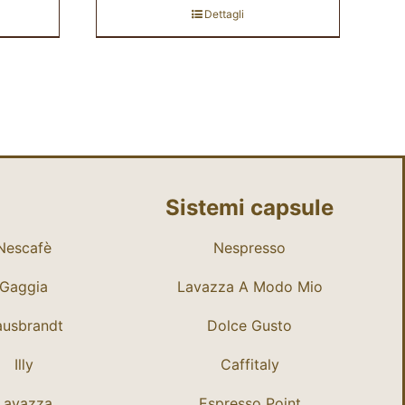
Dettagli
Sistemi capsule
Nescafè
Nespresso
Gaggia
Lavazza A Modo Mio
usbrandt
Dolce Gusto
Illy
Caffitaly
Lavazza
Espresso Point