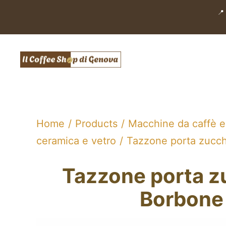
Salta
📍
al
contenuto
Home
Products
Macchine da caffè e
ceramica e vetro
Tazzone porta zucc
Tazzone porta z
Borbone