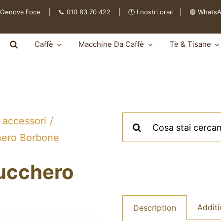
 Genova Foce | 📞 010 83 70 422 | 🕒
I nostri orari
|
🟢 Whats
Caffè
Macchine Da Caffè
Tè & Tisane
Cerca
 accessori
per:
hero Borbone
ucchero
Additi
Description