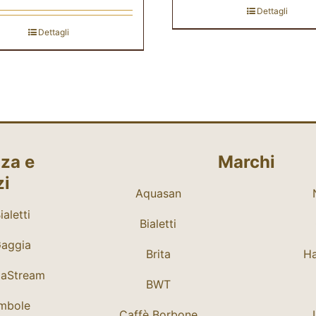
Dettagli
Dettagli
za e
Marchi
zi
Aquasan
aletti
Bialetti
Gaggia
Brita
Ha
daStream
BWT
mbole
Caffè Borbone