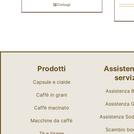
Dettagli
Prodotti
Assisten
servi
Capsule e cialde
Assistenza Bi
Caffè in grani
Assistenza 
Caffè macinato
Assistenza So
Macchine da caffè
Scambio bo
Tè e tisane