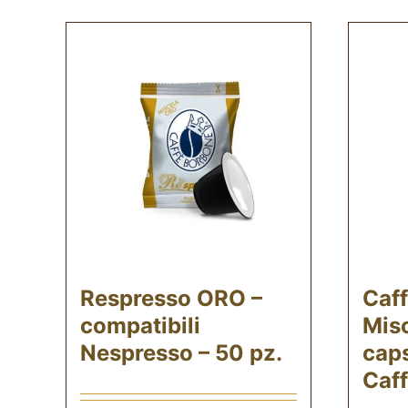
Respresso ORO –
Caf
compatibili
Mis
Nespresso – 50 pz.
caps
Caff