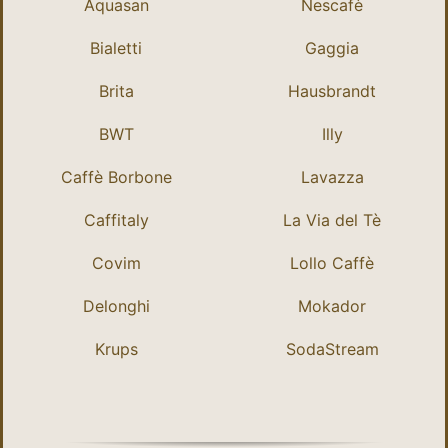
Aquasan
Nescafè
Bialetti
Gaggia
Brita
Hausbrandt
BWT
Illy
Caffè Borbone
Lavazza
Caffitaly
La Via del Tè
Covim
Lollo Caffè
Delonghi
Mokador
Krups
SodaStream