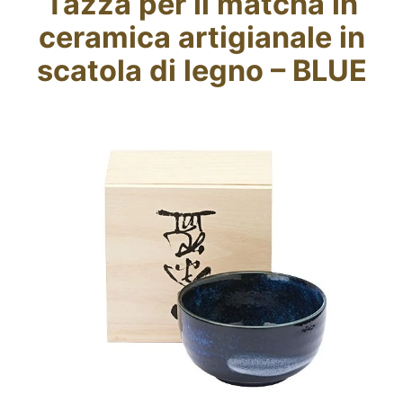
Tazza per il matcha in
Blog
ceramica artigianale in
scatola di legno – BLUE
CERCA
PER: