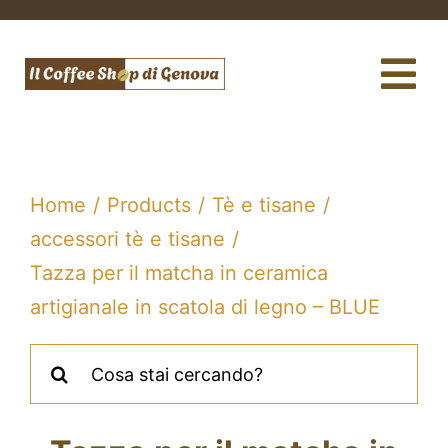
Salta
al
contenuto
Tog
Nav
Caffè
Macchine da caffè
Home
Products
Tè e tisane
accessori tè e tisane
Te e tisane
Tazza per il matcha in ceramica
Filtri acqua e gasatori
artigianale in scatola di legno – BLUE
Cerca
Assistenza tecnica
per:
Fidelity Card