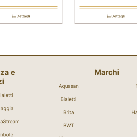
Dettagli
Dettagli
za e
Marchi
zi
Aquasan
aletti
Bialetti
Gaggia
Brita
Ha
daStream
BWT
mbole