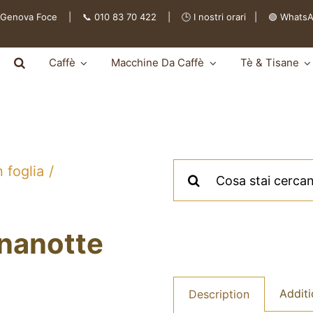
 Genova Foce | 📞 010 83 70 422 | 🕒
I nostri orari
|
🟢 Whats
Caffè
Macchine Da Caffè
Tè & Tisane
Cerca
n foglia
per:
nanotte
Additi
Description