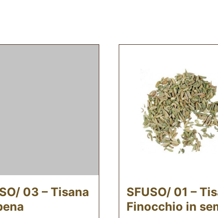
SO/ 03 – Tisana
SFUSO/ 01 – Ti
bena
Finocchio in se