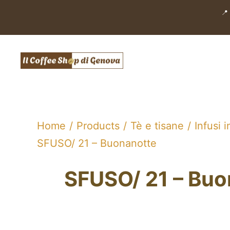
Salta
📍
al
contenuto
Home
Products
Tè e tisane
Infusi i
SFUSO/ 21 – Buonanotte
SFUSO/ 21 – Buo