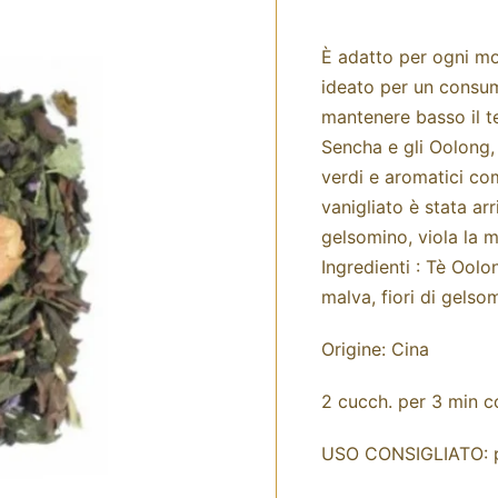
È adatto per ogni mo
ideato per un consumo
mantenere basso il te
Sencha e gli Oolong, 
verdi e aromatici com
vanigliato è stata arri
gelsomino, viola la m
Ingredienti : Tè Oolon
malva, fiori di gelso
Origine: Cina
2 cucch. per 3 min 
USO CONSIGLIATO: 