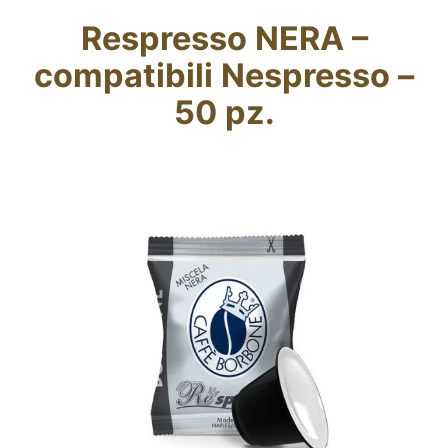
Blog
Respresso NERA –
compatibili Nespresso –
CERCA
PER:
50 pz.