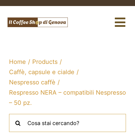
Salta
al
contenuto
Tog
Nav
Caffè
Macchine da caffè
Home
Products
Caffè, capsule e cialde
Te e tisane
Nespresso caffè
Filtri acqua e gasatori
Respresso NERA – compatibili Nespresso
– 50 pz.
Assistenza tecnica
Cerca
Fidelity Card
per: