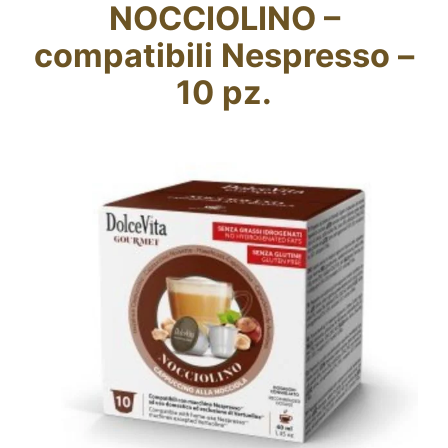
NOCCIOLINO –
Fidelity Card
compatibili Nespresso –
Chi siamo
10 pz.
Contatti