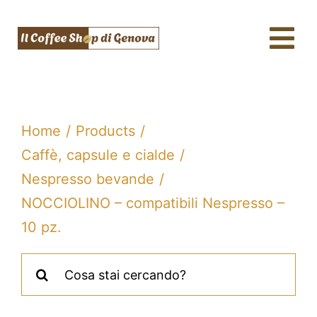
Salta
al
Tog
contenuto
Nav
Caffè & Capsule
Macchine da caffè
Home
Products
Tè, tisane & Matcha
Caffè, capsule e cialde
Nespresso bevande
Acqua & SodaStream
NOCCIOLINO – compatibili Nespresso –
Assistenza tecnica
10 pz.
Fidelity
Cerca
per:
Blog