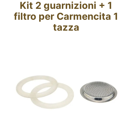
Kit 2 guarnizioni + 1
Fidelity Card
filtro per Carmencita 1
Chi siamo
tazza
Contatti