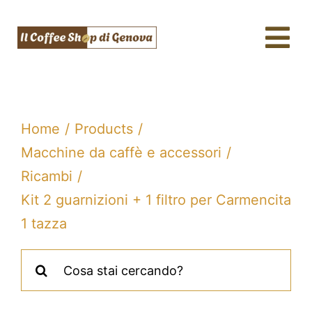
Salta
al
Tog
contenuto
Nav
Caffè & Capsule
Macchine da caffè
Home
Products
Tè, tisane & Matcha
Macchine da caffè e accessori
Ricambi
Acqua & SodaStream
Kit 2 guarnizioni + 1 filtro per Carmencita
Assistenza tecnica
1 tazza
Fidelity
Cerca
per:
Blog