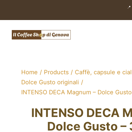
Salta
📍
al
contenuto
Home
Products
Caffè, capsule e cia
Dolce Gusto originali
INTENSO DECA Magnum – Dolce Gusto 
INTENSO DECA M
Dolce Gusto – 