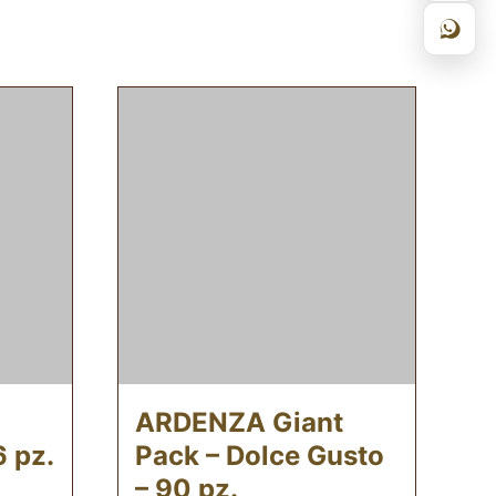
ARDENZA Giant
6 pz.
Pack – Dolce Gusto
– 90 pz.