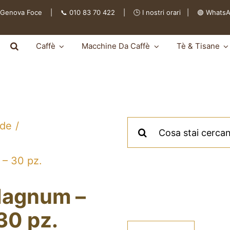
 Genova Foce | 📞 010 83 70 422 | 🕒
I nostri orari
|
🟢 Whats
Caffè
Macchine Da Caffè
Tè & Tisane
Cerca
lde
per:
– 30 pz.
agnum –
30 pz.