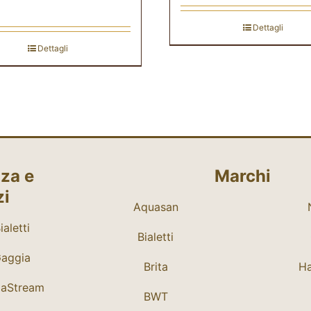
Dettagli
Dettagli
za e
Marchi
zi
Aquasan
aletti
Bialetti
Gaggia
Brita
Ha
daStream
BWT