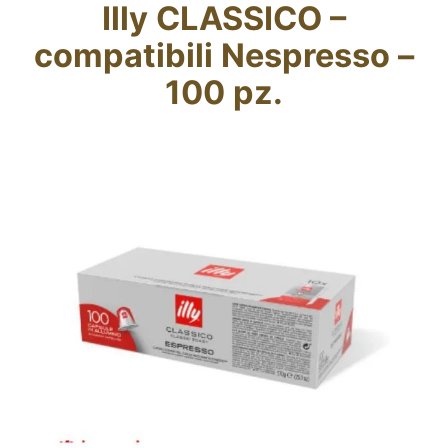
Illy CLASSICO –
Fidelity Card
compatibili Nespresso –
Chi siamo
100 pz.
Contatti