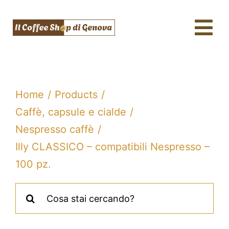
Salta
al
Tog
contenuto
Nav
Caffè & Capsule
Macchine da caffè
Home
Products
Tè, tisane & Matcha
Caffè, capsule e cialde
Nespresso caffè
Acqua & SodaStream
Illy CLASSICO – compatibili Nespresso –
Assistenza tecnica
100 pz.
Fidelity
Cerca
per:
Blog