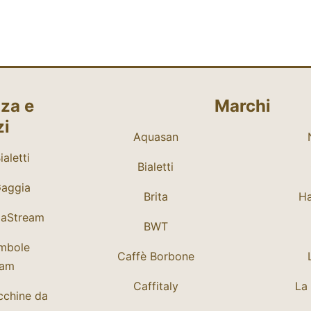
za e
Marchi
zi
Aquasan
aletti
Bialetti
Gaggia
Brita
Ha
daStream
BWT
mbole
Caffè Borbone
eam
Caffitaly
La 
cchine da