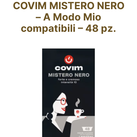
COVIM MISTERO NERO
Fidelity Card
– A Modo Mio
Chi siamo
compatibili – 48 pz.
Contatti