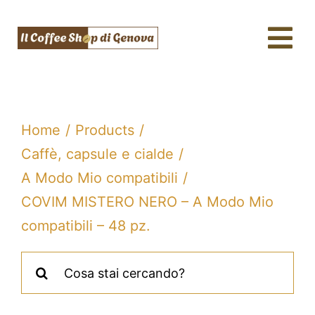
Salta
al
Tog
contenuto
Nav
Caffè & Capsule
Macchine da caffè
Home
Products
Tè, tisane & Matcha
Caffè, capsule e cialde
A Modo Mio compatibili
Acqua & SodaStream
COVIM MISTERO NERO – A Modo Mio
Assistenza tecnica
compatibili – 48 pz.
Fidelity
Cerca
per:
Blog