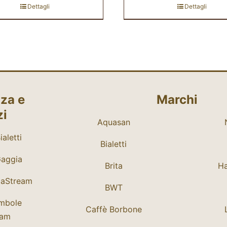
Dettagli
Dettagli
za e
Marchi
zi
Aquasan
aletti
Bialetti
Gaggia
Brita
Ha
daStream
BWT
mbole
Caffè Borbone
eam