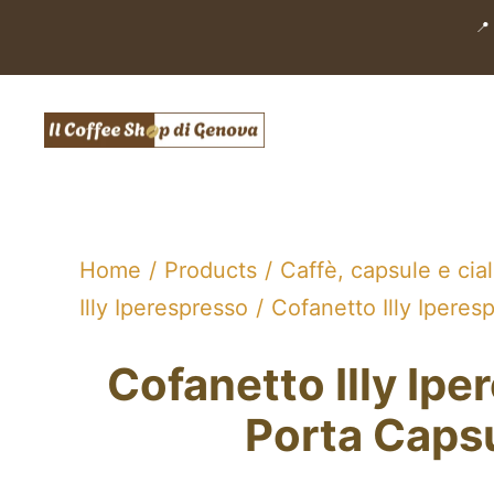
Salta
📍
al
contenuto
Home
Products
Caffè, capsule e cia
Illy Iperespresso
Cofanetto Illy Iperes
Cofanetto Illy Ipe
Porta Caps