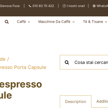
 Genova Foce | 📞 010 83 70 422 | 🕒
I nostri orari
|
🟢 Whats
Caffè
Macchine Da Caffè
Tè & Tisane
Cerca
lde
per:
presso Porta Capsule
respresso
ule
Additi
Description