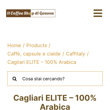
Salta
al
Tog
contenuto
Nav
Caffè & Capsule
Macchine da caffè
Home
Products
Tè, tisane & Matcha
Caffè, capsule e cialde
Caffitaly
Cagliari ELITE – 100% Arabica
Acqua & SodaStream
Cerca
Assistenza tecnica
per:
Fidelity
Cagliari ELITE – 100%
Blog
Arabica