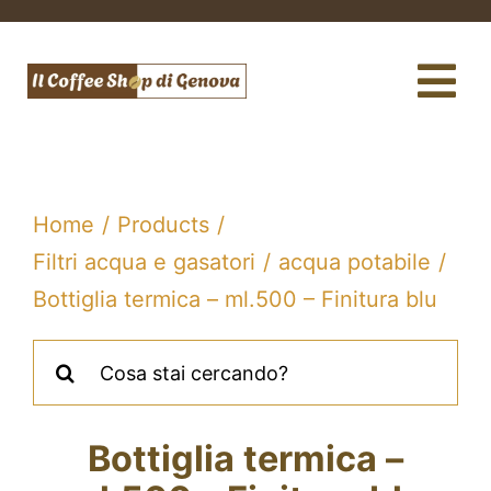
Salta
al
contenuto
Tog
Nav
Caffè
Macchine da caffè
Home
Products
Filtri acqua e gasatori
acqua potabile
Te e tisane
Bottiglia termica – ml.500 – Finitura blu
Filtri acqua e gasatori
Cerca
per:
Assistenza tecnica
Bottiglia termica –
Fidelity Card