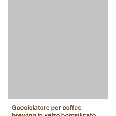
Gocciolatore per coffee
brewing in vetro borosilicato