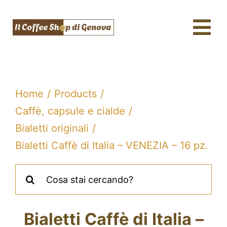
Salta
al
Tog
contenuto
Nav
Caffè & Capsule
Macchine da caffè
Home
Products
Tè, tisane & Matcha
Caffè, capsule e cialde
Bialetti originali
Acqua & SodaStream
Bialetti Caffè di Italia – VENEZIA – 16 pz.
Assistenza tecnica
Cerca
per:
Fidelity
Blog
Bialetti Caffè di Italia –