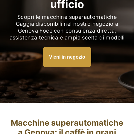
ufficio
Fidelity Card
Scopri le macchine superautomatiche
Chi siamo
Gaggia disponibili nel nostro negozio a
Genova Foce con consulenza diretta,
Contatti
assistenza tecnica e ampia scelta di modelli
Vieni in negozio
Macchine superautomatiche
a Genova: il caffè in grani