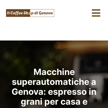
Salta
al
Tog
contenuto
Nav
Caffè & Capsule
Macchine da caffè
Tè, tisane & Matcha
Acqua & SodaStream
Macchine
Assistenza tecnica
superautomatiche a
Fidelity
Genova: espresso in
grani per casa e
Blog