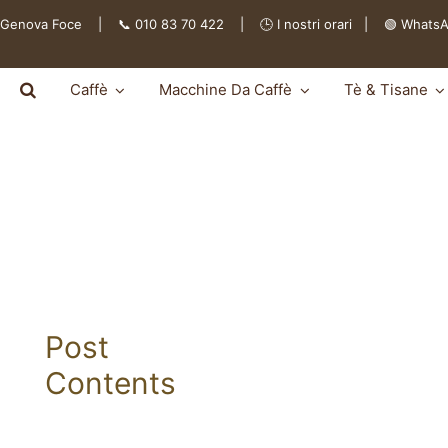
 Genova Foce | 📞 010 83 70 422 | 🕒
I nostri orari
|
🟢 Whats
Caffè
Macchine Da Caffè
Tè & Tisane
Post
Contents