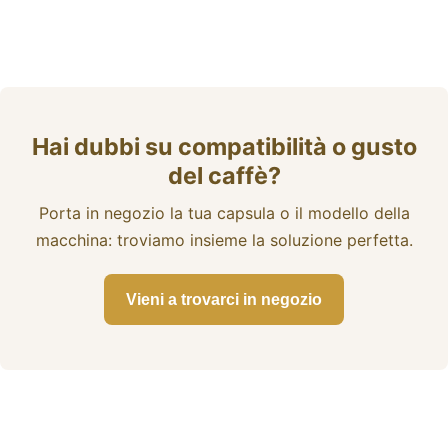
Coffee:
Arabica vs
perché
Robusta:
sparisce in
tutte le
estate,
differenze e
quando torna
quale
e tutto quello
Hai dubbi su compatibilità o gusto
scegliere
che c’è da
del caffè?
sapere
Porta in negozio la tua capsula o il modello della
macchina: troviamo insieme la soluzione perfetta.
Vieni a trovarci in negozio