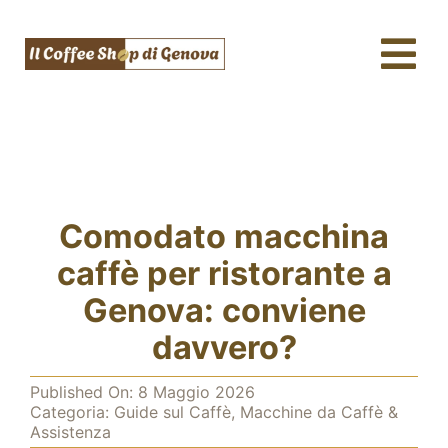
Salta
al
Tog
contenuto
Nav
Caffè & Capsule
Macchine da caffè
Tè, tisane & Matcha
Comodato macchina
Acqua & SodaStream
caffè per ristorante a
Genova: conviene
Assistenza tecnica
davvero?
Fidelity
Published On: 8 Maggio 2026
Categoria:
Guide sul Caffè
,
Macchine da Caffè &
Blog
Assistenza