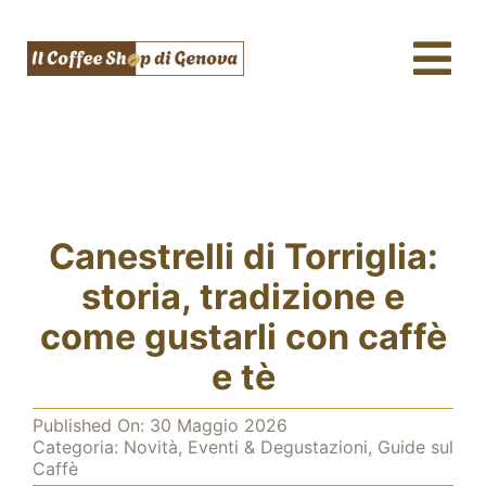
Salta
al
Tog
contenuto
Nav
Caffè & Capsule
Macchine da caffè
Tè, tisane & Matcha
Canestrelli di Torriglia:
Acqua & SodaStream
storia, tradizione e
come gustarli con caffè
Assistenza tecnica
e tè
Fidelity
Published On: 30 Maggio 2026
Categoria:
Novità, Eventi & Degustazioni
,
Guide sul
Blog
Caffè