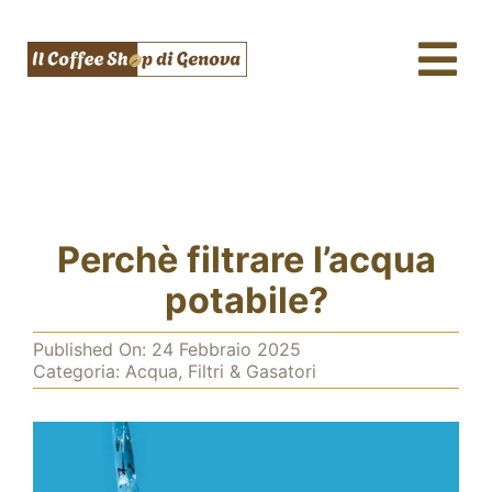
Salta
al
Tog
contenuto
Nav
Caffè & Capsule
Macchine da caffè
Tè, tisane & Matcha
Perchè filtrare l’acqua
Acqua & SodaStream
potabile?
Assistenza tecnica
Published On: 24 Febbraio 2025
Categoria:
Acqua, Filtri & Gasatori
Fidelity
Blog